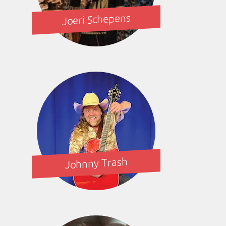
Joeri Schepens
Johnny Trash