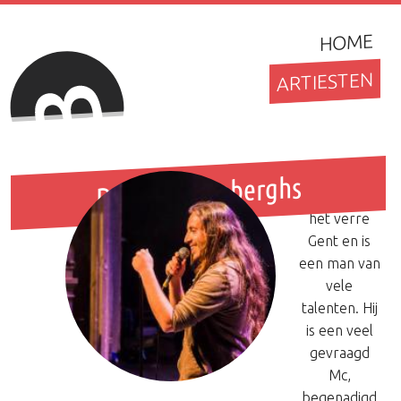
HOME
ARTIESTEN
Domien is
Domien Vloeberghs
afkomstig uit
het verre
Gent en is
een man van
vele
talenten. Hij
is een veel
gevraagd
Mc,
begenadigd