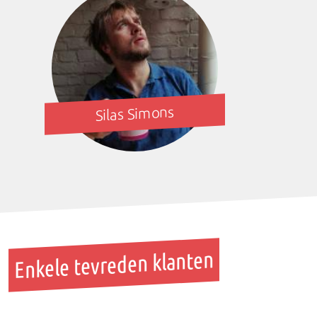
Silas Simons
Enkele tevreden klanten