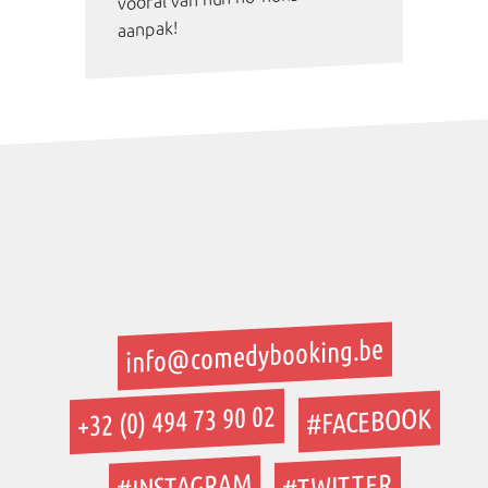
aanpak!
info@comedybooking.be
+32 (0) 494 73 90 02
#FACEBOOK
#INSTAGRAM
#TWITTER