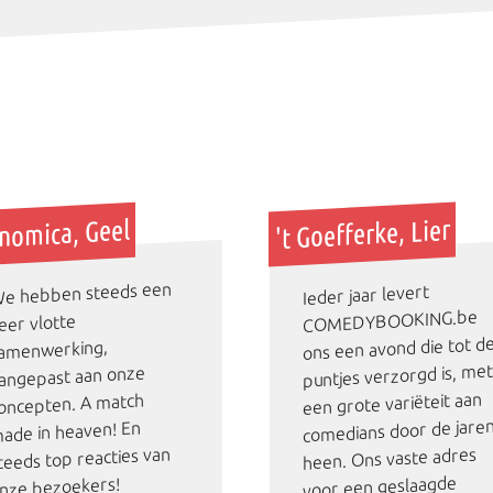
't Goefferke, Lier
nomica, Geel
e hebben steeds een
Ieder jaar levert
COMEDYBOOKING.be
eer vlotte
ons een avond die tot d
amenwerking,
puntjes verzorgd is, me
angepast aan onze
een grote variëteit aan
oncepten. A match
comedians door de jare
ade in heaven! En
teeds top reacties van
heen. Ons vaste adres
voor een geslaagde
nze bezoekers!