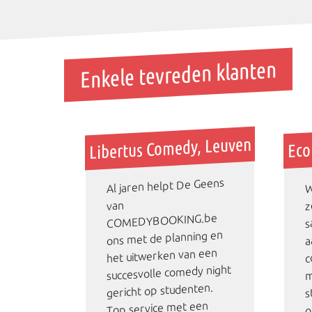
Enkele tevreden klanten
Libertus Comedy, Leuven
Eco
Al jaren helpt De Geens
W
z
van
COMEDYBOOKING.be
s
ons met de planning en
a
het uitwerken van een
c
succesvolle comedy night
m
s
gericht op studenten.
Top service met een
o