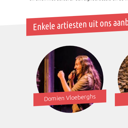
Enkele artiesten uit ons aan
Domien Vloeberghs