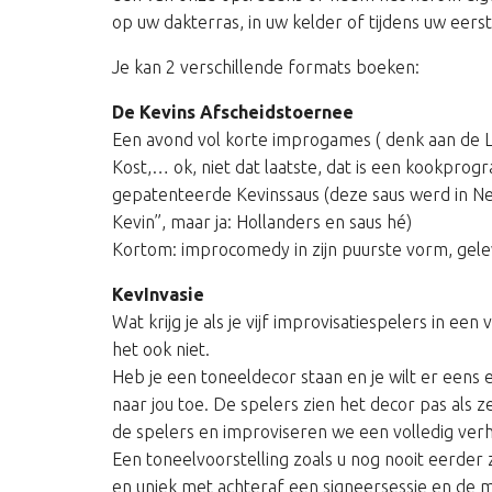
op uw dakterras, in uw kelder of tijdens uw eers
Je kan 2 verschillende formats boeken:
De Kevins Afscheidstoernee
Een avond vol korte improgames ( denk aan de 
Kost,… ok, niet dat laatste, dat is een kookpro
gepatenteerde Kevinssaus (deze saus werd in Ne
Kevin”, maar ja: Hollanders en saus hé)
Kortom: improcomedy in zijn puurste vorm, gele
KevInvasie
Wat krijg je als je vijf improvisatiespelers in e
het ook niet.
Heb je een toneeldecor staan en je wilt er eens
naar jou toe. De spelers zien het decor pas als z
de spelers en improviseren we een volledig verhaa
Een toneelvoorstelling zoals u nog nooit eerder
en uniek met achteraf een signeersessie en de m