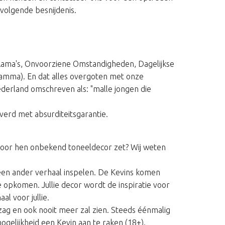
tvolgende besnijdenis.
Lama's, Onvoorziene Omstandigheden, Dagelijkse
gramma). En dat alles overgoten met onze
derland omschreven als: "malle jongen die
verd met absurditeitsgarantie.
en voor hen onbekend toneeldecor zet? Wij weten
 een ander verhaal inspelen. De Kevins komen
e opkomen. Jullie decor wordt de inspiratie voor
l voor jullie.
 zag en ook nooit meer zal zien. Steeds éénmalig
ogelijkheid een Kevin aan te raken (18+).