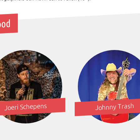
bod
Joeri Schepens
Johnny Trash