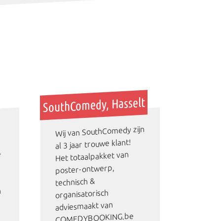
SouthComedy, Hasselt
Wij van SouthComedy zijn
al 3 jaar trouwe klant!
e
Het totaalpakket van
t
poster-ontwerp,
technisch &
n
organisatorisch
adviesmaakt van
COMEDYBOOKING.be