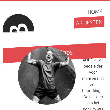
HOME
ARTIESTEN
Yannick Joos
Yannick Joos
is hardcore
ADHD’er en
begeleider
voor
mensen met
een
beperking.
De lokroep
van het
podium was