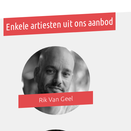
Enkele artiesten uit ons aanbod
Rik Van Geel