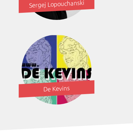
Sergej Lopouchanski
De Kevins