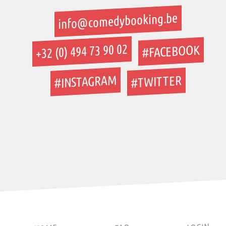
info@comedybooking.be
+32 (0) 494 73 90 02
#FACEBOOK
#INSTAGRAM
#TWITTER