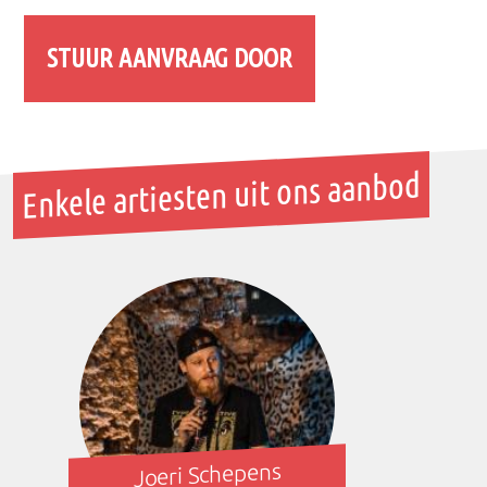
Enkele artiesten uit ons aanbod
Joeri Schepens