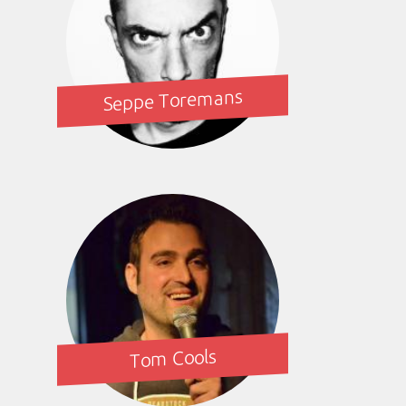
Seppe Toremans
Tom Cools