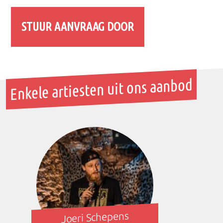
Enkele artiesten uit ons aanbod
Joeri Schepens