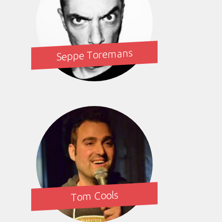
Seppe Toremans
Tom Cools