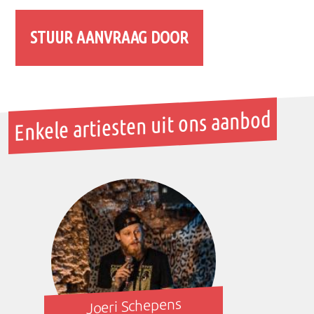
Enkele artiesten uit ons aanbod
Joeri Schepens