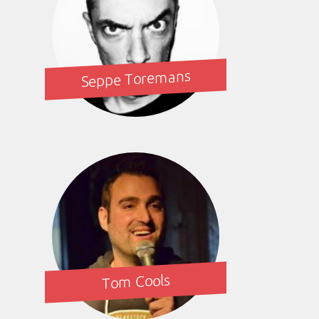
Seppe Toremans
Tom Cools