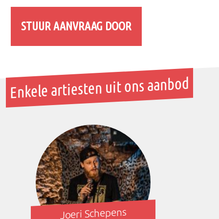
Enkele artiesten uit ons aanbod
Joeri Schepens