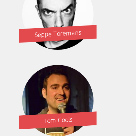
Seppe Toremans
Tom Cools